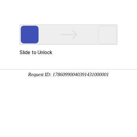
亚游国际研发
|
供需洽谈会”
包人才供需洽谈会”
于南京金陵饭店召开，南京
亚游国际科技
股份有限公司应邀参席
，
搭起企业与高校之间供需洽谈的桥梁。